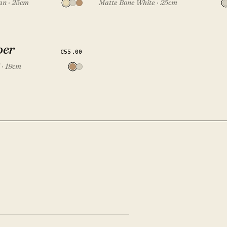
an · 25cm
Matte Bone White · 25cm
per
DODAJ U SET
€55.00
 · 19cm