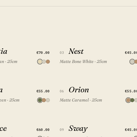
Nest
tia
DODAJ U SET
Nest
DODAJ U SET
€70.00
€45.0
03
an · 25cm
Matte Bone White · 25cm
Orion
a
DODAJ U SET
Orion
DODAJ U SET
€55.00
€55.0
06
een · 25cm
Matte Caramel · 25cm
Sway
ce
DODAJ U SET
Sway
DODAJ U SET
€60.00
€45.0
09