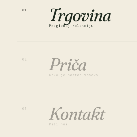
Trgovina
01
Pregledaj kolekciju
Priča
02
Kako je nastao Vasevo
Kontakt
03
Piši nam