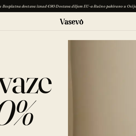
stava iznad €80
·
Dostava diljem EU-a
·
Ručno pakirano u Osijeku
·
Besplatna 
 vaze
10%