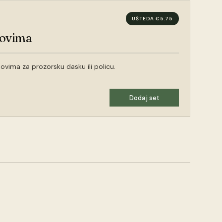
UŠTEDA €5.75
novima
ovima za prozorsku dasku ili policu.
Dodaj set