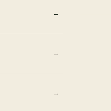
→
→
→