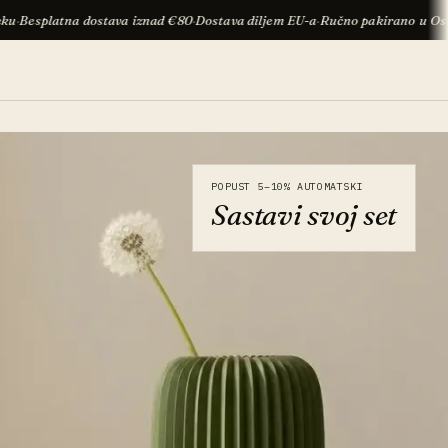
dostava iznad €80
·
Dostava diljem EU-a
·
Ručno pakirano u Osijeku
·
Besplatn
POPUST 5–10% AUTOMATSKI
Sastavi svoj set