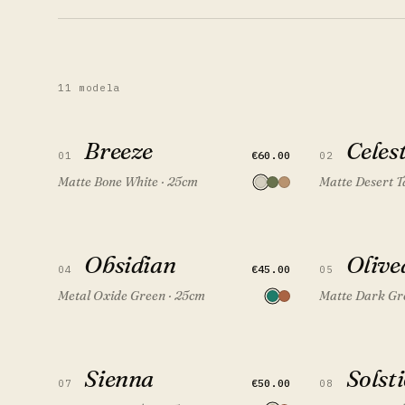
11 modela
Breeze
Celestia
Breeze
DODAJ U SET
Celes
€60.00
01
02
Matte Bone White · 25cm
Matte Desert T
Obsidian
Olivea
Obsidian
DODAJ U SET
Olive
FEATURED
€45.00
04
05
Metal Oxide Green · 25cm
Matte Dark Gr
Sienna
Solstice
Sienna
DODAJ U SET
Solsti
€50.00
07
08