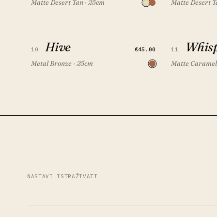
Matte Desert Tan · 25cm
Matte Desert T
Hive
Whisper
Hive
DODAJ U SET
Whis
FEATURED
€45.00
10
11
Metal Bronze · 25cm
Matte Caramel
NASTAVI ISTRAŽIVATI