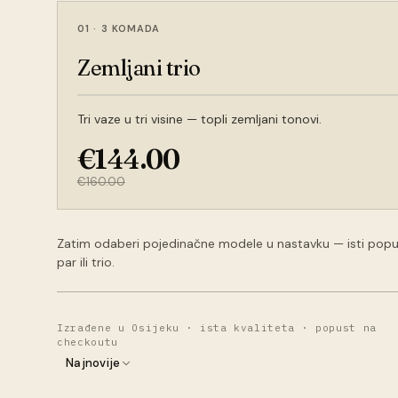
01
·
3 KOMADA
Zemljani trio
Tri vaze u tri visine — topli zemljani tonovi.
€144.00
€160.00
Zatim odaberi pojedinačne modele u nastavku — isti popust
par ili trio.
Izrađene u Osijeku · ista kvaliteta · popust na
checkoutu
Najnovije