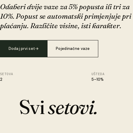
Odaberi dvije vaze za 5% popusta ili tri za
10%. Popust se automatski primjenjuje pri
plaćanju. Različite visine, isti karakter.
Dodaj prvi set
→
Pojedinačne vaze
SETOVA
UŠTEDA
2
5–10%
Svi
setovi.