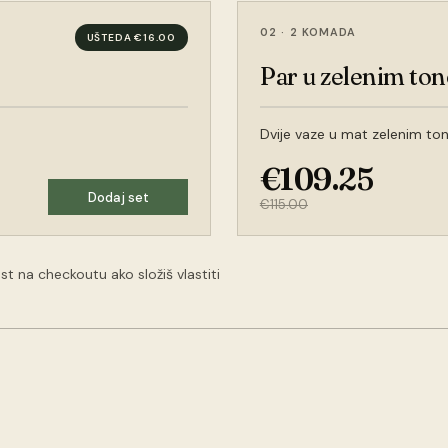
02
·
2 KOMADA
UŠTEDA €16.00
Par u zelenim to
Dvije vaze u mat zelenim ton
€109.25
Dodaj set
€115.00
 na checkoutu ako složiš vlastiti