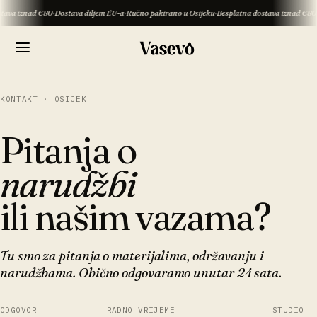
a iznad €80
·
Dostava diljem EU-a
·
Ručno pakirano u Osijeku
·
Besplatna dostava iznad €80
·
Dos
KONTAKT · OSIJEK
Pitanja o
narudžbi
ili našim vazama?
Tu smo za pitanja o materijalima, održavanju i
narudžbama. Obično odgovaramo unutar 24 sata.
ODGOVOR
RADNO VRIJEME
STUDIO