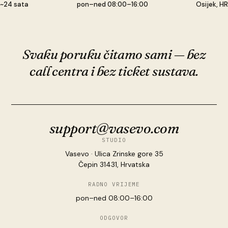
~24 sata
pon–ned 08:00–16:00
Osijek, HR
EMAIL
support@vasevo.com
Svaku poruku čitamo sami — bez
call centra i bez ticket sustava.
support@vasevo.com
STUDIO
Vasevo · Ulica Zrinske gore 35
Čepin 31431, Hrvatska
RADNO VRIJEME
pon–ned 08:00–16:00
ODGOVOR