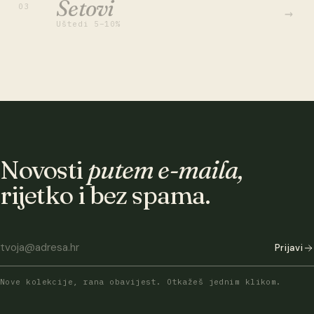
Setovi
03
→
Uštedi 5–10%
Novosti
putem e-maila,
rijetko i bez spama.
Prijavi
Nove kolekcije, rana obavijest. Otkažeš jednim klikom.