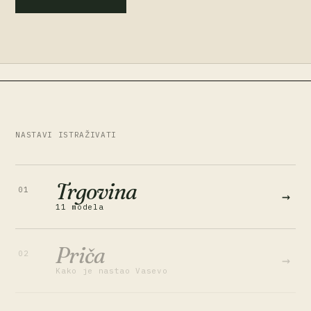
NASTAVI ISTRAŽIVATI
Trgovina
01
→
11 modela
Priča
02
→
Kako je nastao Vasevo