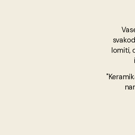
Vase
svakod
lomiti, 
"Keramika
nam