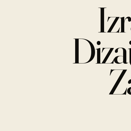
Iz
Diza
Z