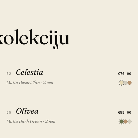
kolekciju
Celestia
Celestia
BRZI PREGLED
DODAJ U KOŠARICU
€70.00
02
Matte Desert Tan · 25cm
Olivea
Olivea
BRZI PREGLED
DODAJ U KOŠARICU
€55.00
05
Matte Dark Green · 25cm