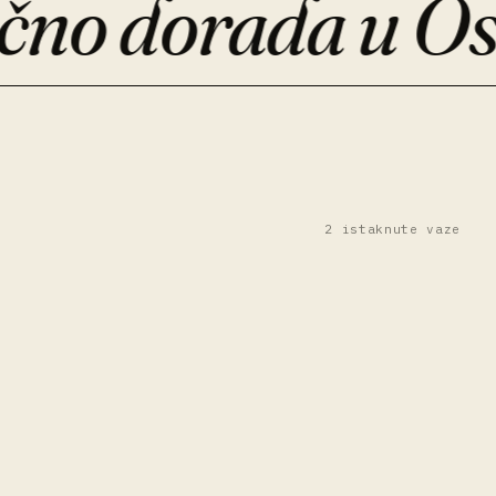
 dorada u Osije
2 istaknute vaze