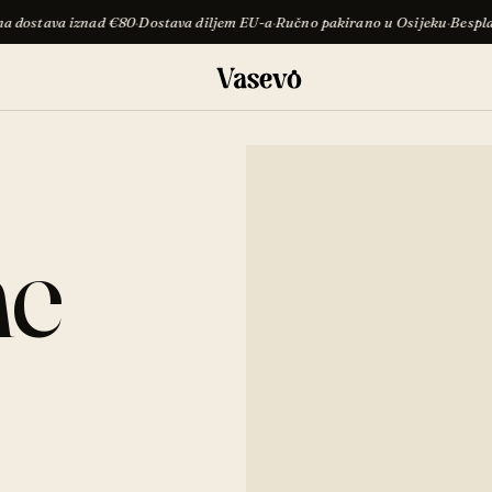
d €80
·
Dostava diljem EU-a
·
Ručno pakirano u Osijeku
·
Besplatna dostava iz
ne