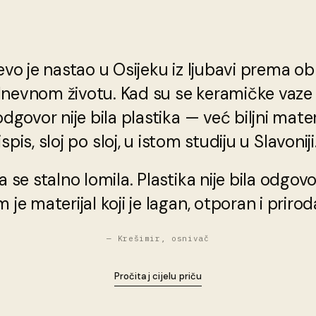
vo je nastao u Osijeku iz ljubavi prema obl
nevnom životu. Kad su se keramičke vaze
odgovor nije bila plastika — već biljni mater
ispis, sloj po sloj, u istom studiju u Slavoniji
 se stalno lomila. Plastika nije bila odgov
 je materijal koji je lagan, otporan i prirod
— Krešimir, osnivač
Pročitaj cijelu priču