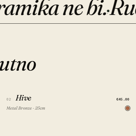
ika ne bi.
Ručno
·
nutno
Hive
Hive
BRZI PREGLED
DODAJ U KOŠARICU
FEATURED
€45.00
02
Metal Bronze · 25cm