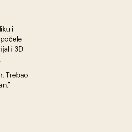
iku i
 počele
ijal i 3D
.
or. Trebao
an."