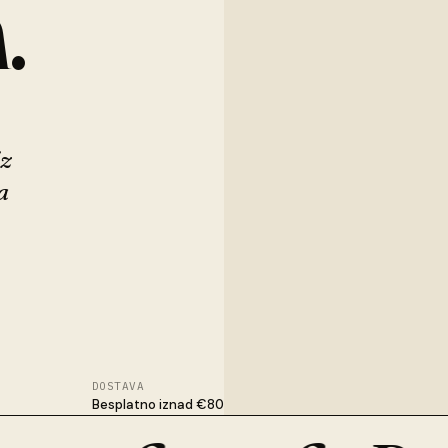
.
iz
a
DOSTAVA
Besplatno iznad €80
ne bi. Ručno dorada u Osijeku. Sa cvijećem, suhim stabljikama ili