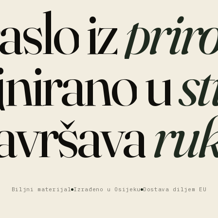
raslo
iz
prir
jnirano
u
st
avršava
ruk
Biljni materijal
Izrađeno u Osijeku
Dostava diljem EU