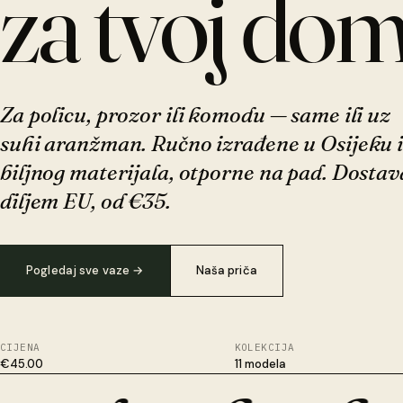
za tvoj dom
Za policu, prozor ili komodu — same ili uz
suhi aranžman. Ručno izrađene u Osijeku 
biljnog materijala, otporne na pad. Dostav
diljem EU, od €35.
Pogledaj sve vaze
→
Naša priča
CIJENA
KOLEKCIJA
€45.00
11 modela
Biljni materijal, ne plastika. Preživljava padove koje keramika 