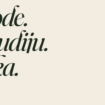
ode.
udiju.
a.