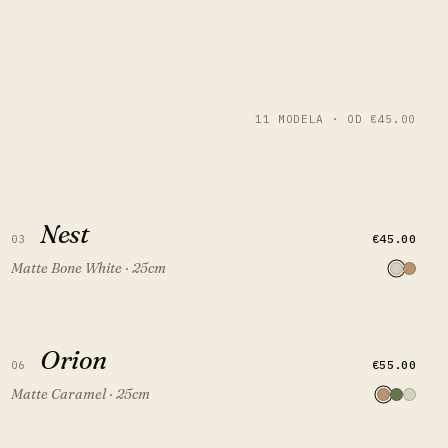
11 MODELA · OD €45.00
Nest
Nest
BRZI PREGLED
DODAJ U KOŠARICU
€45.00
03
Matte Bone White · 25cm
Orion
Orion
BRZI PREGLED
DODAJ U KOŠARICU
€55.00
06
Matte Caramel · 25cm