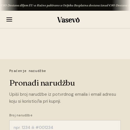
€80
·
Dostava diljem EU-a
·
Ručno pakirano u Osijeku
·
Besplatna dostava iznad €80
·
Dostava dil
Praćenje narudžbe
Pronađi narudžbu
Upiši broj narudžbe iz potvrdnog emaila i email adresu
koju si koristio/la pri kupnji.
Broj narudžbe