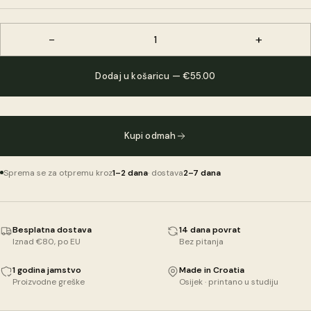
−
+
1
Dodaj u košaricu — €55.00
Kupi odmah
Sprema se za otpremu kroz
1–2 dana
· dostava
2–7 dana
Besplatna dostava
14 dana povrat
Iznad €80, po EU
Bez pitanja
1 godina jamstvo
Made in Croatia
Proizvodne greške
Osijek · printano u studiju