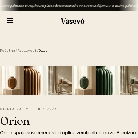
pakirano u Osijeku
·
Besplatna dostava iznad €80
·
Dostava diljem EU-a
·
Ručno pakirano u Osi
Početna
/
Proizvodi
/
Orion
3D PREGLED
1
/
9
STUDIO COLLECTION · 2026
Orion
Orion spaja suvremenost i toplinu zemljanih tonova. Precizno