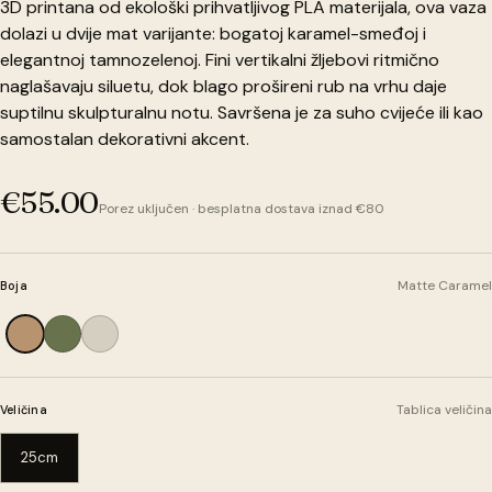
3D printana od ekološki prihvatljivog PLA materijala, ova vaza
dolazi u dvije mat varijante: bogatoj karamel-smeđoj i
elegantnoj tamnozelenoj. Fini vertikalni žljebovi ritmično
naglašavaju siluetu, dok blago prošireni rub na vrhu daje
suptilnu skulpturalnu notu. Savršena je za suho cvijeće ili kao
samostalan dekorativni akcent.
€55.00
Porez uključen · besplatna dostava iznad €80
Matte Caramel
Boja
Tablica veličina
Veličina
25cm