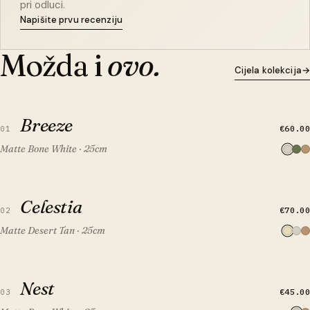
pri odluci.
Napišite prvu recenziju
Možda i
ovo.
Cijela kolekcija
→
BRZI PREGLED
DODAJ U KOŠARICU
Breeze
Breeze
€60.00
01
Matte Bone White · 25cm
BRZI PREGLED
DODAJ U KOŠARICU
Celestia
Celestia
€70.00
02
Matte Desert Tan · 25cm
BRZI PREGLED
DODAJ U KOŠARICU
Nest
Nest
€45.00
03