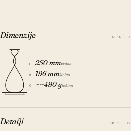
Dimenzije
SPEC · I
250 mm
visina
H
196 mm
širina
Ø
~
~490 g
težina
G
Detalji
SPEC · II