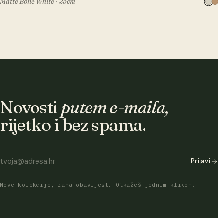
Matte Bone White · 25cm
Novosti
putem e-maila,
rijetko i bez spama.
Prijavi
Nove kolekcije, rana obavijest. Otkažeš jednim klikom.