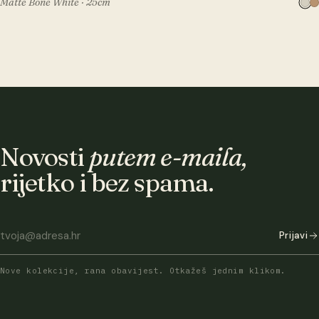
Matte Bone White · 25cm
Novosti
putem e-maila,
rijetko i bez spama.
Prijavi
Nove kolekcije, rana obavijest. Otkažeš jednim klikom.