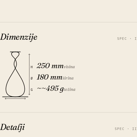
Dimenzije
SPEC · I
250 mm
visina
H
180 mm
širina
Ø
~
~495 g
težina
G
Detalji
SPEC · II