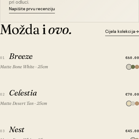
pri odluci.
Napišite prvu recenziju
Možda i
ovo.
Cijela kolekcija
→
BRZI PREGLED
DODAJ U KOŠARICU
Breeze
Breeze
€60.00
01
Matte Bone White · 25cm
BRZI PREGLED
DODAJ U KOŠARICU
Celestia
Celestia
€70.00
02
Matte Desert Tan · 25cm
BRZI PREGLED
DODAJ U KOŠARICU
Nest
Nest
€45.00
03