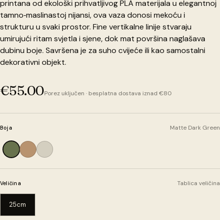
printana od ekološki prihvatljivog PLA materijala u elegantnoj
tamno‑maslinastoj nijansi, ova vaza donosi mekoću i
strukturu u svaki prostor. Fine vertikalne linije stvaraju
umirujući ritam svjetla i sjene, dok mat površina naglašava
dubinu boje. Savršena je za suho cvijeće ili kao samostalni
dekorativni objekt.
€55.00
Porez uključen · besplatna dostava iznad €80
Matte Dark Green
Boja
Tablica veličina
Veličina
25cm