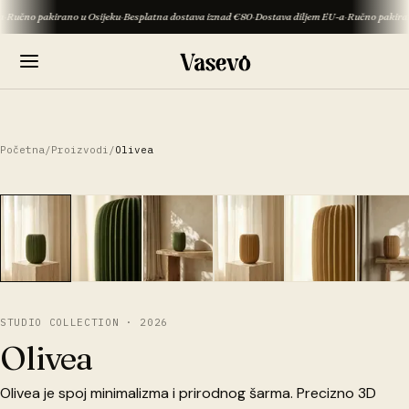
 pakirano u Osijeku
·
Besplatna dostava iznad €80
·
Dostava diljem EU-a
·
Ručno pakirano u Os
Početna
/
Proizvodi
/
Olivea
3D PREGLED
1
/
9
STUDIO COLLECTION · 2026
Olivea
Olivea je spoj minimalizma i prirodnog šarma. Precizno 3D