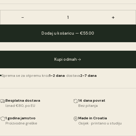
−
+
1
Dodaj u košaricu — €55.00
Kupi odmah
Sprema se za otpremu kroz
1–2 dana
· dostava
2–7 dana
Besplatna dostava
14 dana povrat
Iznad €80, po EU
Bez pitanja
1 godina jamstvo
Made in Croatia
Proizvodne greške
Osijek · printano u studiju