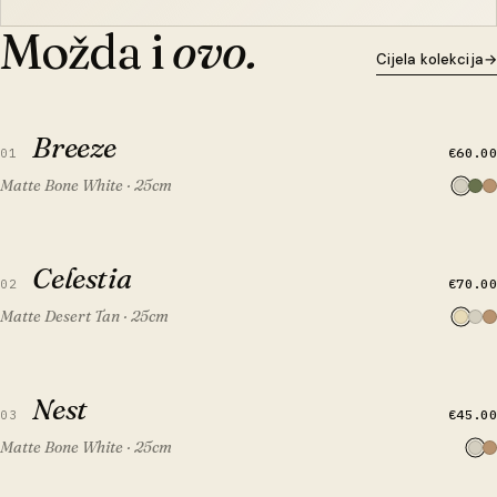
Možda i
ovo.
Cijela kolekcija
→
BRZI PREGLED
DODAJ U KOŠARICU
Breeze
Breeze
€60.00
01
Matte Bone White · 25cm
BRZI PREGLED
DODAJ U KOŠARICU
Celestia
Celestia
€70.00
02
Matte Desert Tan · 25cm
BRZI PREGLED
DODAJ U KOŠARICU
Nest
Nest
€45.00
03
Matte Bone White · 25cm