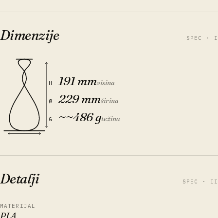
Dimenzije
SPEC · I
191 mm
visina
H
229 mm
širina
Ø
~
~486 g
težina
G
Detalji
SPEC · II
MATERIJAL
PLA