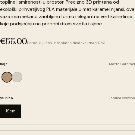
topline i smirenosti u prostor. Precizno 3D printana od
ekološki prihvatljivog PLA materijala u mat karamel nijansi, ova
vaza ima mekano zaobljenu formu i elegantne vertikalne linije
koje podsjećaju na prirodni ritam svjetla i sjene.
€55.00
Porez uključen · besplatna dostava iznad €80
Matte Caramel
Boja
Tablica veličina
Veličina
19cm