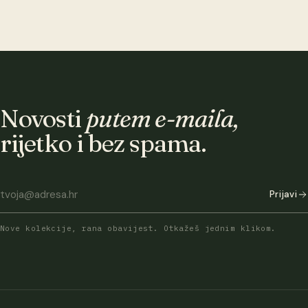
Novosti
putem e-maila,
rijetko i bez spama.
Prijavi
Nove kolekcije, rana obavijest. Otkažeš jednim klikom.