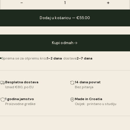
−
+
1
Dodaj u košaricu — €55.00
Kupi odmah
Sprema se za otpremu kroz
1–2 dana
· dostava
2–7 dana
Besplatna dostava
14 dana povrat
Iznad €80, po EU
Bez pitanja
1 godina jamstvo
Made in Croatia
Proizvodne greške
Osijek · printano u studiju