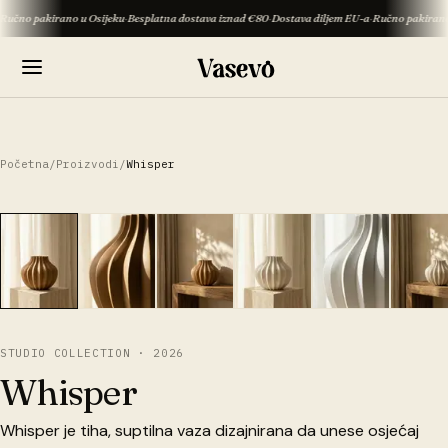
pakirano u Osijeku
·
Besplatna dostava iznad €80
·
Dostava diljem EU-a
·
Ručno pakirano u Osij
Početna
/
Proizvodi
/
Whisper
3D PREGLED
1
/
6
STUDIO COLLECTION · 2026
Whisper
Whisper je tiha, suptilna vaza dizajnirana da unese osjećaj