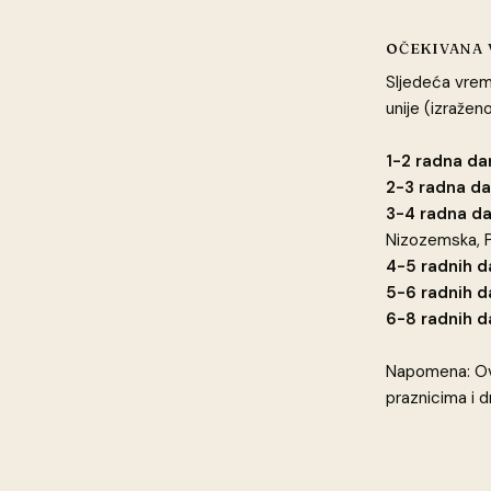
OČEKIVANA 
Sljedeća vrem
unije (izražen
1-2 radna da
2-3 radna da
3-4 radna da
Nizozemska, P
4-5 radnih d
5-6 radnih d
6-8 radnih d
Napomena: Ova
praznicima i 