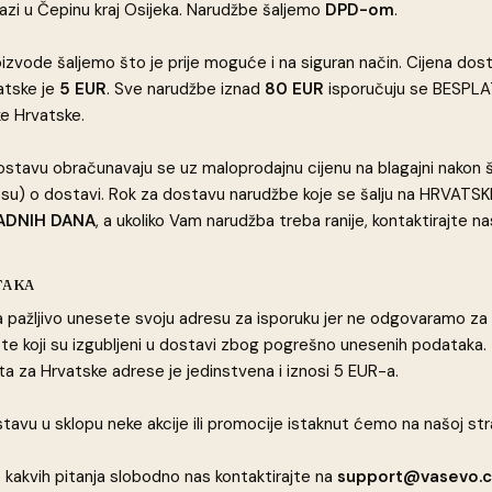
azi u Čepinu kraj Osijeka. Narudžbe šaljemo
DPD-om
.
izvode šaljemo što je prije moguće i na siguran način. Cijena dos
atske je
5 EUR
. Sve narudžbe iznad
80 EUR
isporučuju se BESPL
ke Hrvatske.
stavu obračunavaju se uz maloprodajnu cijenu na blagajni nakon
su) o dostavi. Rok za dostavu narudžbe koje se šalju na HRVATS
ADNIH DANA
, a ukoliko Vam narudžba treba ranije, kontaktirajte n
TAKA
 pažljivo unesete svoju adresu za isporuku jer ne odgovaramo z
ete koji su izgubljeni u dostavi zbog pogrešno unesenih podataka.
a za Hrvatske adrese je jedinstvena i iznosi 5 EUR-a.
avu u sklopu neke akcije ili promocije istaknut ćemo na našoj stra
 kakvih pitanja slobodno nas kontaktirajte na
support@vasevo.