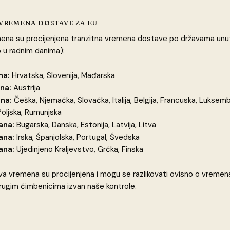
VREMENA DOSTAVE ZA EU
ena su procijenjena tranzitna vremena dostave po državama unu
o u radnim danima):
na:
Hrvatska, Slovenija, Mađarska
na:
Austrija
na:
Češka, Njemačka, Slovačka, Italija, Belgija, Francuska, Luksem
oljska, Rumunjska
ana:
Bugarska, Danska, Estonija, Latvija, Litva
ana:
Irska, Španjolska, Portugal, Švedska
ana:
Ujedinjeno Kraljevstvo, Grčka, Finska
 vremena su procijenjena i mogu se razlikovati ovisno o vremens
drugim čimbenicima izvan naše kontrole.