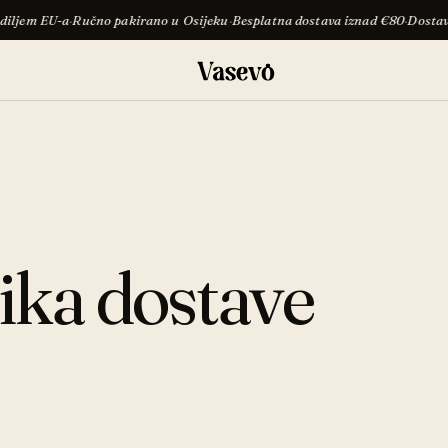
EU-a
·
Ručno pakirano u Osijeku
·
Besplatna dostava iznad €80
·
Dostava diljem
tika dostave