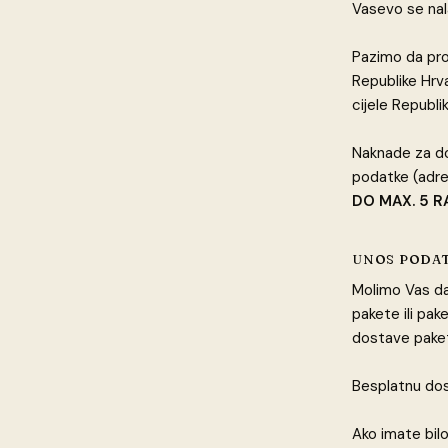
Vasevo se nal
Pazimo da pro
Republike Hrv
cijele Republi
Naknade za do
podatke (adre
DO MAX. 5 R
UNOS PODA
Molimo Vas da
pakete ili pak
dostave paket
Besplatnu dost
Ako imate bilo