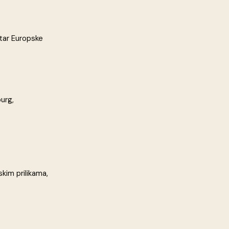
tar Europske
burg,
kim prilikama,