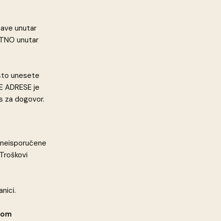
tave unutar
ATNO unutar
 što unesete
KE ADRESE je
as za dogovor.
a neisporučene
 Troškovi
nici.
com